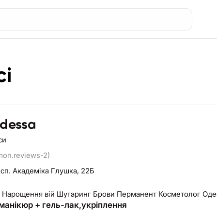
сі
odessa
си
mon.reviews-2)
сп. Академіка Глушка, 22Б
 Нарощення вій Шугаринг Брови Перманент Косметолог Оде
 манікюр + гель-лак,укріплення