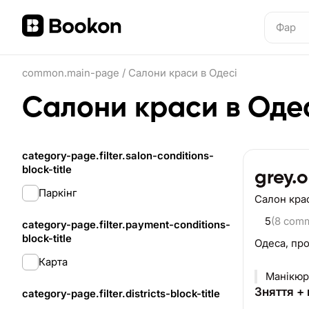
common.main-page
/
Салони краси в Одесі
Салони краси в Оде
category-page.filter.salon-conditions-
block-title
grey.
Паркінг
Салон кра
5
(8 com
category-page.filter.payment-conditions-
block-title
Одеса,
про
Карта
Манікюр
Зняття +
category-page.filter.districts-block-title