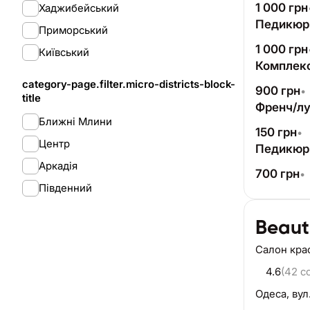
1 000
грн
Хаджибейський
Педикюр 
Приморський
1 000
грн
Київський
Комплекс:
category-page.filter.micro-districts-block-
900
грн
•
title
Френч/лу
Ближні Млини
150
грн
•
Центр
Педикюр 
Аркадія
700
грн
•
Південний
Beaut
Салон кра
4.6
(42 c
Одеса,
вул