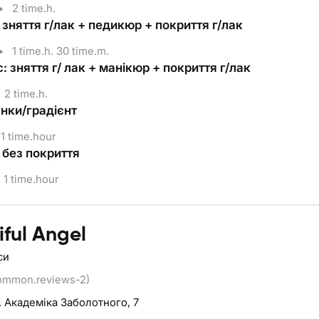
•
2 time.h.
зняття г/лак + педикюр + покриття г/лак
•
1 time.h. 30 time.m.
 зняття г/ лак + манікюр + покриття г/лак
2 time.h.
нки/градієнт
1 time.hour
без покриття
1 time.hour
iful Angel
си
ommon.reviews-2)
. Академіка Заболотного, 7