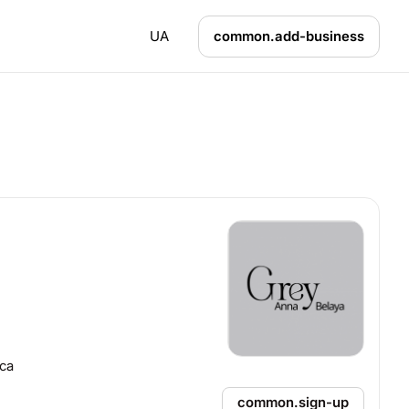
UA
common.add-business
са
common.sign-up