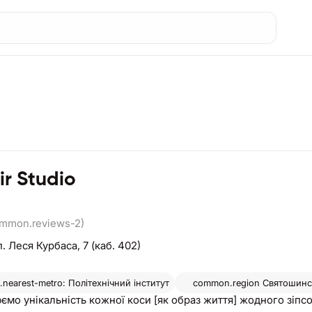
ir Studio
ommon.reviews-2)
. Леся Курбаса, 7 (каб. 402)
nearest-metro: Політехнічний інститут
common.region
Святошинсь
мо унікальність кожної коси [як образ життя] жодного зіп