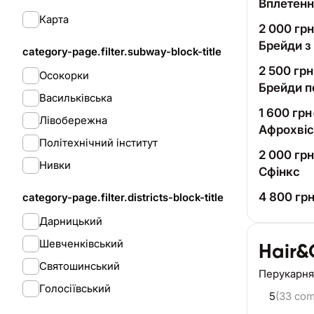
Вплетенн
Карта
2 000
грн
Брейди з
category-page.filter.subway-block-title
2 500
грн
Осокорки
Брейди п
Васильківська
1 600
грн
Лівобережна
Афрохвіс
Політехнічний інститут
2 000
грн
Нивки
Сфінкс
4 800
гр
category-page.filter.districts-block-title
Дарницький
Шевченківський
Hair&
Святошинський
Перукарня
Голосіївський
5
(33 co