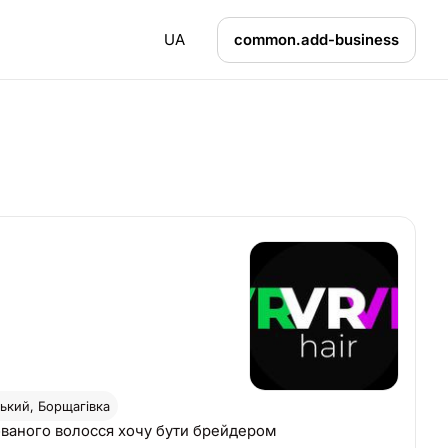
UA
common.add-business
кий, Борщагівка
сованого волосся хочу бути брейдером