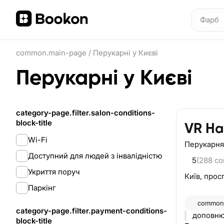
common.main-page
/
Перукарні у Києві
Перукарні у Києві
category-page.filter.salon-conditions-
block-title
VR Ha
Wi-Fi
Перукарня
Доступний для людей з інвалідністю
5
(288 c
Укриття поруч
Київ,
просп
Паркінг
common.
category-page.filter.payment-conditions-
доповнює
block-title