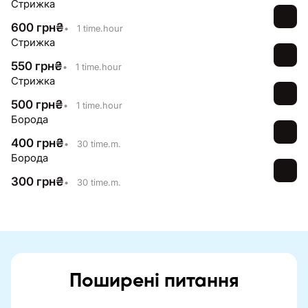
Стрижка
600
грн
₴
•
1 time.hour
Стрижка
550
грн
₴
•
1 time.hour
Стрижка
500
грн
₴
•
1 time.hour
Борода
400
грн
₴
•
30 time.m.
Борода
300
грн
₴
•
30 time.m.
Поширені питання