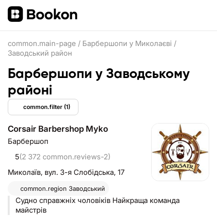
common.main-page
/
Барбершопи у Миколаєві
/
Заводський район
Барбершопи у Заводському
районі
common.filter
(1)
Corsair Barbershop Myko
Барбершоп
5
(2 372 common.reviews-2)
Миколаїв,
вул. 3-я Слобідська, 17
common.region
Заводський
Судно справжніх чоловіків Найкраща команда
майстрів