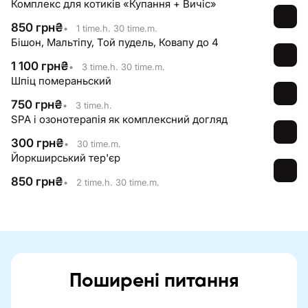
Комплекс для котиків «Купання + Вичіс»
850
грн
₴
•
1 time.h. 30 time.m.
Бішон, Мальтіпу, Той пудель, Ковапу до 4
1 100
грн
₴
•
3 time.h. 30 time.m.
Шпіц помераньский
750
грн
₴
•
3 time.h.
SPA і озонотерапія як комплексний догляд
300
грн
₴
•
30 time.m.
Йоркширський тер'єр
850
грн
₴
•
2 time.h. 30 time.m.
Поширені питання