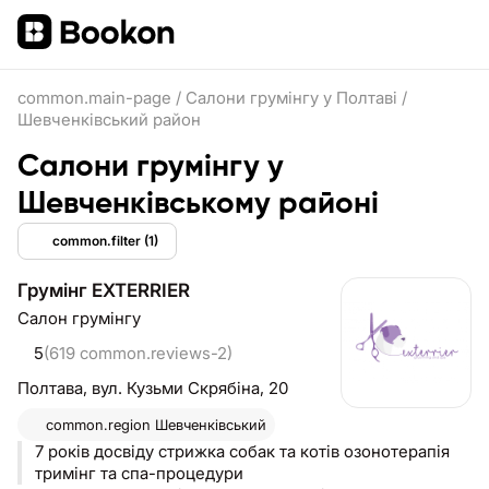
common.main-page
/
Салони грумінгу у Полтаві
/
Шевченківський район
Салони грумінгу у
Шевченківському районі
common.filter
(1)
Грумінг EXTERRIER
Салон грумінгу
5
(619 common.reviews-2)
Полтава,
вул. Кузьми Скрябіна, 20
common.region
Шевченківський
7 років досвіду стрижка собак та котів озонотерапія
тримінг та спа-процедури