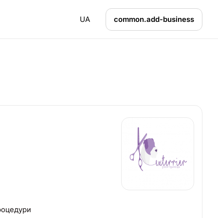
UA
common.add-business
і
процедури