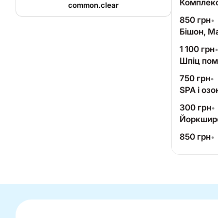
Комплекс
common.clear
850
грн
•
Бішон, Ма
1 100
грн
Шпіц по
750
грн
•
SPA і оз
300
грн
•
Йоркширс
850
грн
•