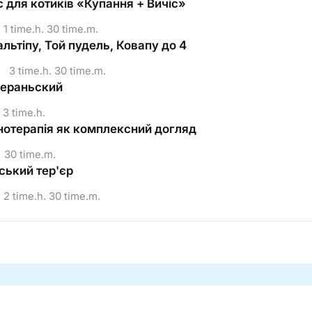
 для котиків «Купання + Вичіс»
1 time.h. 30 time.m.
льтіпу, Той пудель, Ковапу до 4
•
3 time.h. 30 time.m.
мераньский
3 time.h.
онотерапія як комплексний догляд
30 time.m.
ький тер'єр
2 time.h. 30 time.m.