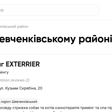
ківський район
евченківському район
нг EXTERRIER
мінгу
ommon.reviews-2)
ул. Кузьми Скрябіна, 20
region
Шевченківський
досвіду стрижка собак та котів озонотерапія тримінг та спа-