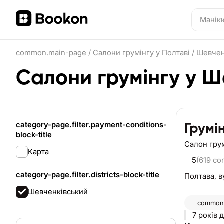
common.main-page
/
Салони грумінгу у Полтаві
/
Шевчен
Салони грумінгу у Ш
category-page.filter.payment-conditions-
Грумі
block-title
Салон гру
Карта
5
(619 c
category-page.filter.districts-block-title
Полтава,
в
Шевченківський
common.
7 років 