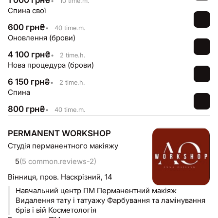
1 000
грн
₴
•
10 time.m.
Спина свої
600
грн
₴
•
40 time.m.
Оновлення (брови)
4 100
грн
₴
•
2 time.h.
Нова процедура (брови)
6 150
грн
₴
•
2 time.h.
Спина
800
грн
₴
•
40 time.m.
PERMANENT WORKSHOP
Студія перманентного макіяжу
5
(5 common.reviews-2)
Вінниця,
пров. Наскрізний, 14
Навчальний центр ПМ Перманентний макіяж
Видалення тату і татуажу Фарбування та ламінування
брів і вій Косметологія