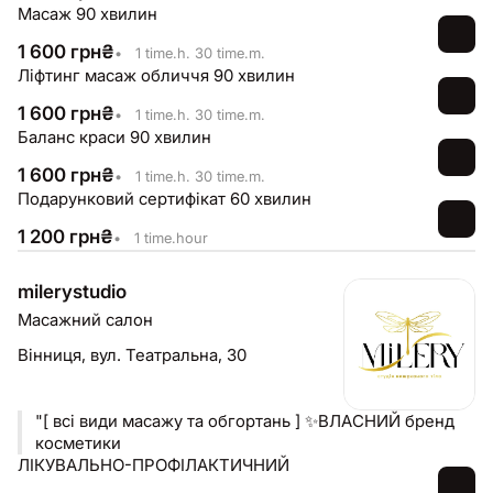
Масаж 90 хвилин
1 600
грн
₴
•
1 time.h. 30 time.m.
Ліфтинг масаж обличчя 90 хвилин
1 600
грн
₴
•
1 time.h. 30 time.m.
Баланс краси 90 хвилин
1 600
грн
₴
•
1 time.h. 30 time.m.
Подарунковий сертифікат 60 хвилин
1 200
грн
₴
•
1 time.hour
milerystudio
Масажний салон
Вінниця,
вул. Театральна, 30
"[ всі види масажу та обгортань ] ✨ВЛАСНИЙ бренд
косметики
ЛІКУВАЛЬНО-ПРОФІЛАКТИЧНИЙ