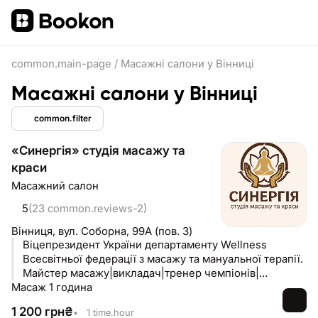
common.main-page
/
Масажні салони у Вінниці
Масажні салони у Вінниці
common.filter
«Синергія» студія масажу та
краси
Масажний салон
5
(23 common.reviews-2)
Вінниця,
вул. Соборна, 99А (пов. 3)
Віцепрезидент України департаменту Wellness
Всесвітньої федерації з масажу та мануальної терапії.
Майстер масажу|викладач|тренер чемпіонів|
Масаж 1 година
міжнародний суддя|спікер|організатор професійних
подій у масажній сфері (Чемпіонати, масажні джеми,
1 200
грн
₴
•
1 time.hour
фестивалі) (067)959 63 47 Вінниця