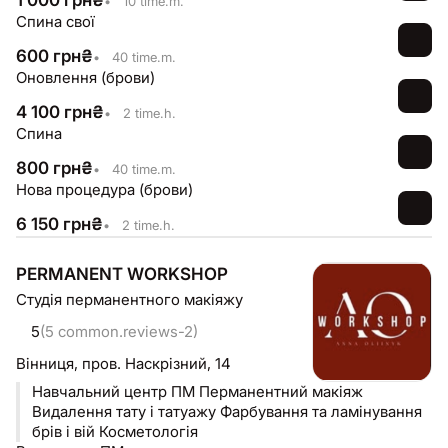
1 000
грн
₴
•
10 time.m.
Спина свої
600
грн
₴
•
40 time.m.
Оновлення (брови)
4 100
грн
₴
•
2 time.h.
Спина
800
грн
₴
•
40 time.m.
Нова процедура (брови)
6 150
грн
₴
•
2 time.h.
PERMANENT WORKSHOP
Студія перманентного макіяжу
5
(5 common.reviews-2)
Вінниця,
пров. Наскрізний, 14
Навчальний центр ПМ Перманентний макіяж
Видалення тату і татуажу Фарбування та ламінування
брів і вій Косметологія