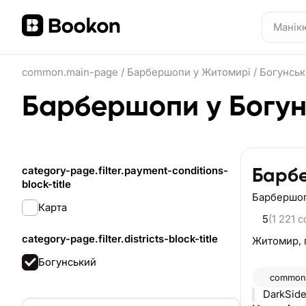
common.main-page
/
Барбершопи у Житомирі
/
Богунськ
Барбершопи у Богун
category-page.filter.payment-conditions-
Барбе
block-title
Барбершо
Карта
5
(1 221 
category-page.filter.districts-block-title
Житомир,
Богунський
common.