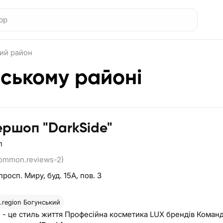
ий район
ському районі
ршоп "DarkSide"
п
common.reviews-2)
просп. Миру, буд. 15А, пов. 3
region
Богунський
DarkSide - це стиль життя Професійна косметика LUX бр