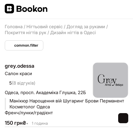
Головна
/
Нігтьовий сервіс
/
Догляд за руками
/
Покриття нігтів рук
/
Дизайн нігтів в Одесі
common.filter
grey.odessa
Салон краси
5
(8 відгуків)
Одеса,
просп. Академіка Глушка, 22Б
Манікюр Нарощення вій Шугаринг Брови Перманент
Косметолог Одеса
Френч/лунки/градієнт
150
грн
₴
•
1 година