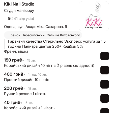
Kiki Nail Studio
Студія манікюру
5
(241 відгуків)
Одеса,
вул. Академiка Сахарова, 9
район
Пересипський, Селище Котовського
Гарантия качества Стерильно Экспресс услуга за 1,5
години Палитра цветов 250+ Кэшбэк 5%
Френч, кішка
150
грн
₴
•
15 хв.
Корейський дизайн 10 нігтів (1 рівень складності)
400
грн
₴
•
1 год. 10 хв.
Простий дизайн 10 нігтів
200
грн
₴
•
15 хв.
Ручний розпис 1 ніготь
40
грн
₴
•
5 хв.
Корейський дизайн 1 ніготь