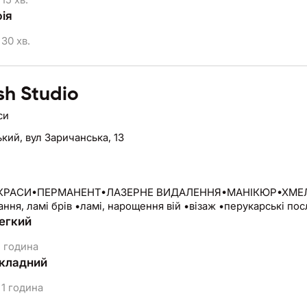
ія
30 хв.
sh Studio
си
ький,
вул Заричанська, 13
КРАСИ•ПЕРМАНЕНТ•ЛАЗЕРНЕ ВИДАЛЕННЯ•МАНІКЮР•ХМЕЛЬН
ння, ламі брів •ламі, нарощення вій •візаж •перукарські по
егкий
 година
кладний
1 година