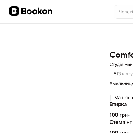
Comfo
Студія ма
5
(3 відгу
Хмельниц
Манікюр 
Втирка
100
грн
•
Стемпінг
100
грн
•