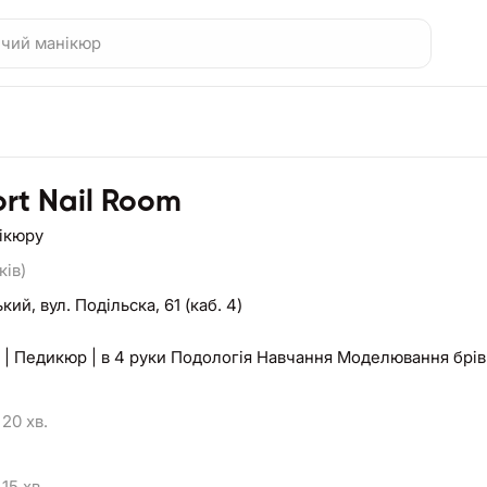
rt Nail Room
нікюру
ків)
ький,
вул. Подільска, 61 (каб. 4)
| Педикюр | в 4 руки Подологія Навчання Моделювання брів 
20 хв.
15 хв.