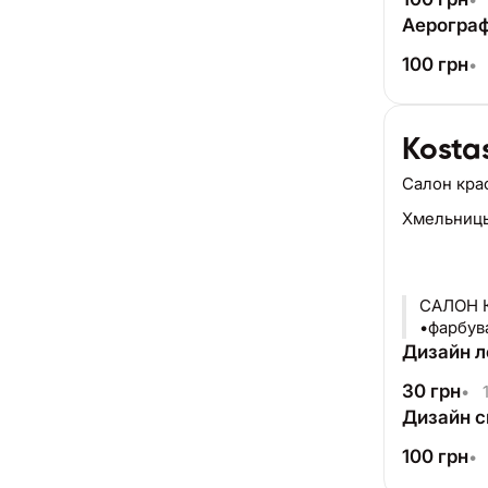
Аерограф
100
грн
•
Kosta
Салон кра
Хмельниц
САЛОН 
•фарбува
Дизайн л
30
грн
•
1
Дизайн с
100
грн
•