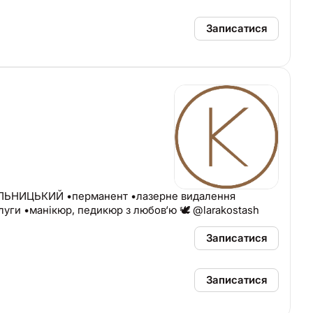
Записатися
ИЦЬКИЙ •перманент •лазерне видалення
слуги •манікюр, педикюр з любов‘ю 🕊 @larakostash
Записатися
Записатися