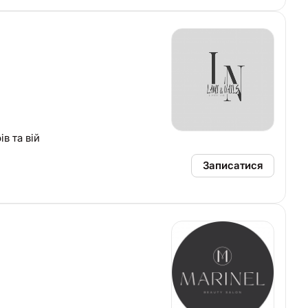
амінування брів та вій
Записатися