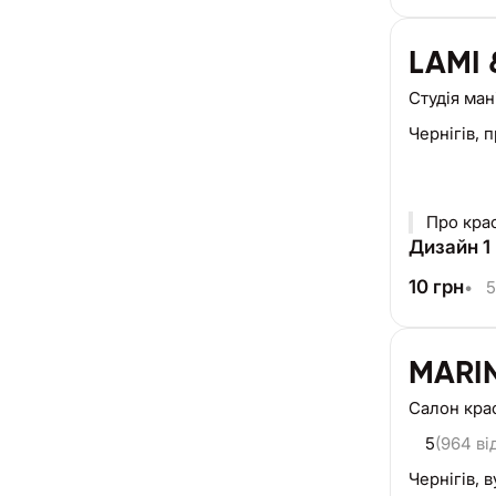
LAMI 
Студія ма
Чернігів,
п
Дизайн 1 
10
грн
•
5
MARIN
Салон кра
5
(964 ві
Чернігів,
в