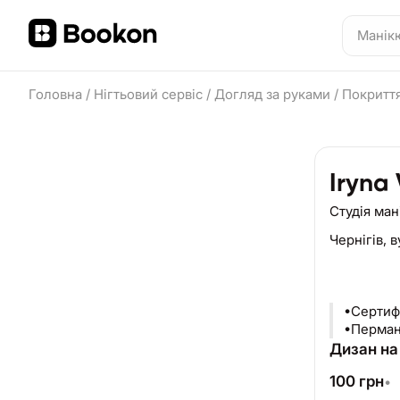
Головна
/
Нігтьовий сервіс
/
Догляд за руками
/
Покриття
Iryna
Студія ма
Чернігів,
в
•Сертиф
•Перман
Дизан на 
100
грн
•