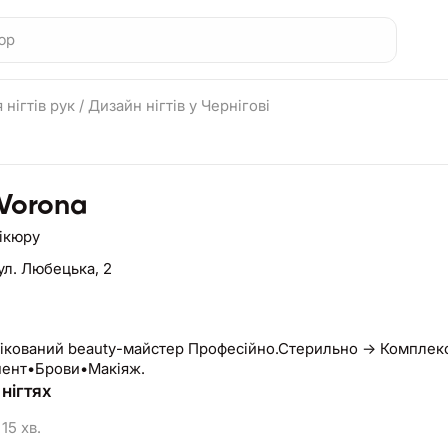
 нігтів рук
/
Дизайн нігтів у Чернігові
 Vorona
нікюру
ул. Любецька, 2
ікований beauty-майстер Професійно.Стерильно → Комплекс
ент•Брови•Макіяж.
нігтях
15 хв.