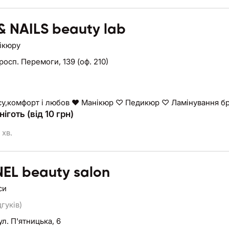
& NAILS beauty lab
нікюру
росп. Перемоги, 139 (оф. 210)
Про красу,комфорт і любов ❤️ Манікюр ♡ Педикюр ♡ Л
ніготь (від 10 грн)
 хв.
EL beauty salon
си
дгуків)
ул. П'ятницька, 6