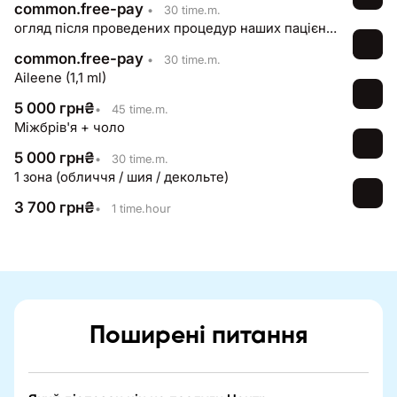
common.free-pay
•
30 time.m.
огляд після проведених процедур наших пацієнтів
common.free-pay
•
30 time.m.
Aileene (1,1 ml)
5 000
грн
₴
•
45 time.m.
Міжбрів'я + чоло
5 000
грн
₴
•
30 time.m.
1 зона (обличчя / шия / декольте)
3 700
грн
₴
•
1 time.hour
Поширені питання