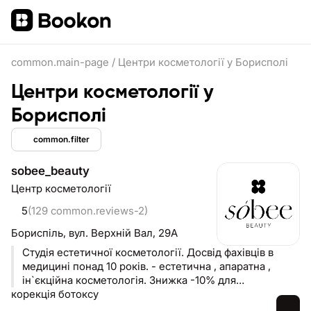
common.main-page
/
Центри косметології у Борисполі
Центри косметології у
Борисполі
common.filter
sobee_beauty
Центр косметології
5
(129 common.reviews-2)
Бориспіль,
вул. Верхній Вал, 29А
Студія естетичної косметології. Досвід фахівців в
медицині понад 10 років. - естетична , апаратна ,
ін`єкційна косметологія. Знижка -10% для
корекція ботоксу
військовослужбовців / УБД