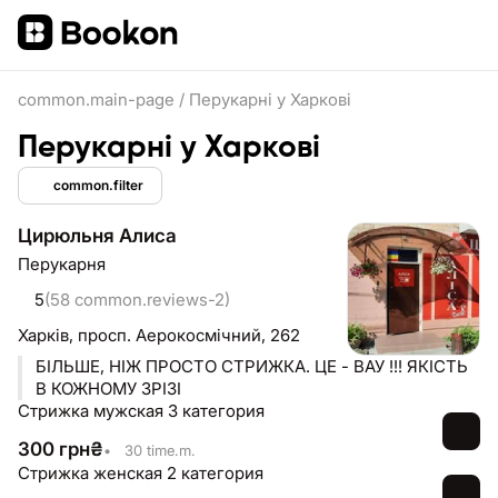
common.main-page
/
Перукарні у Харкові
Перукарні у Харкові
common.filter
Цирюльня Алиса
Перукарня
5
(58 common.reviews-2)
Харків,
просп. Аерокосмічний, 262
БІЛЬШЕ, НІЖ ПРОСТО СТРИЖКА. ЦЕ - ВАУ !!! ЯКІСТЬ
В КОЖНОМУ ЗРІЗІ
Стрижка мужская 3 категория
300
грн
₴
•
30 time.m.
Стрижка женская 2 категория