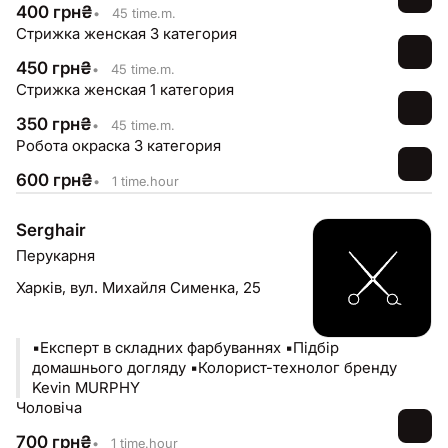
400
грн
₴
•
45 time.m.
Стрижка женская 3 категория
450
грн
₴
•
45 time.m.
Стрижка женская 1 категория
350
грн
₴
•
45 time.m.
Робота окраска 3 категория
600
грн
₴
•
1 time.hour
Serghair
Перукарня
Харків,
вул. Михайля Сименка, 25
▪️Експерт в складних фарбуваннях ▪️Підбір
домашнього догляду ▪️Колорист-технолог бренду
Kevin MURPHY
Чоловіча
700
грн
₴
•
1 time.hour