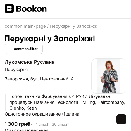
common.main-page
/
Перукарні у Запоріжжі
Перукарні у Запоріжжі
common.filter
Лукомська Руслана
Перукарня
Запоріжжя,
бул. Центральний, 4
Топові техніки Фарбування в 4 РУКИ Лікувальні
процедури Навчання Технології TM: Ing, Haircompany,
C:enko, Keen
Однотонное окрашивание (1 длина)
1 300
грн
₴
•
1 time.h. 30 time.m.
Мужская модельная