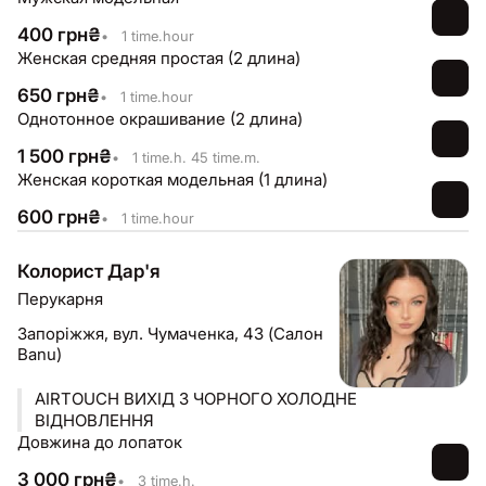
400
грн
₴
•
1 time.hour
Женская средняя простая (2 длина)
650
грн
₴
•
1 time.hour
Однотонное окрашивание (2 длина)
1 500
грн
₴
•
1 time.h. 45 time.m.
Женская короткая модельная (1 длина)
600
грн
₴
•
1 time.hour
Колорист Дар'я
Перукарня
Запоріжжя,
вул. Чумаченка, 43 (Cалон
Banu)
AIRTOUCH ВИХІД З ЧОРНОГО ХОЛОДНЕ
ВІДНОВЛЕННЯ
Довжина до лопаток
3 000
грн
₴
•
3 time.h.