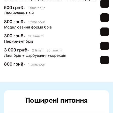
500
грн
₴
•
1 time.hour
Ламінування вій
800
грн
₴
•
1 time.hour
Моделювання форми брів
300
грн
₴
•
30 time.m.
Перманент брів
3 000
грн
₴
•
2 time.h. 30 time.m.
Ламі брів + фарбування+корекція
800
грн
₴
•
1 time.hour
Поширені питання