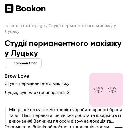
common.main-page
/
Студії перманентного макіяжу у
Луцьку
Студії перманентного макіяжу
у Луцьку
common.filter
Brow Love
Студія перманентного макіяжу
Луцьк,
вул. Електроапаратна, 3
Місце, де ви маєте можливість зробити красиві брови
та вії. Наші переваги, це якісна робота та швидкість її
виконання! Великим плюсом є зручна локація та
Оформлення брів фарбою/хною + корекція форми
приємна атмосфера! ❤️