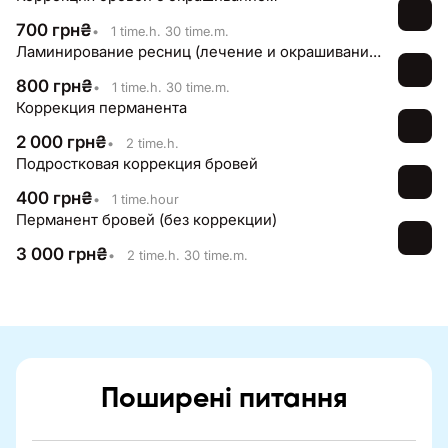
700
грн
₴
•
1 time.h. 30 time.m.
Ламинирование ресниц (лечение и окрашивание)
800
грн
₴
•
1 time.h. 30 time.m.
Коррекция перманента
2 000
грн
₴
•
2 time.h.
Подростковая коррекция бровей
400
грн
₴
•
1 time.hour
Перманент бровей (без коррекции)
3 000
грн
₴
•
2 time.h. 30 time.m.
Поширені питання