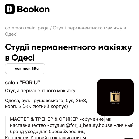
common.main-page
/
Студії перманентного макіяжу в
Одесі
Студії перманентного макіяжу
в Одесі
common.filter
salon “FOR U”
Студія перманентного макіяжу
Одеса,
вул. Грушевського, буд. 39/3,
корп. 5 (ЖК Уютний корпус)
МАСТЕР & ТРЕНЕР & СПИКЕР •обучение|мк|
наставничество •студия @for_u_beauty.house •личный
бренд ухода для бровей&ресниц
Коррекция бровей с окрашиванием