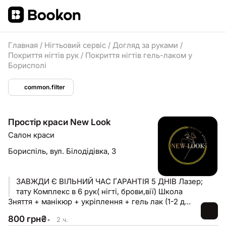
Главная
/
Нігтьовий сервіс
/
Догляд за руками
/
Покриття нігтів рук
/
Покриття нігтів гель-лаком у
Борисполі
common.filter
Простір краси New Look
Салон краси
Бориспіль,
вул. Білодідівка, 3
ЗАВЖДИ Є ВІЛЬНИЙ ЧАС ГАРАНТІЯ 5 ДНІВ Лазер;
тату Комплекс в 6 рук( нігті, брови,вії) Школа
Зняття + манікюр + укріплення + гель лак (1-2 довжина)
800
грн
₴
•
2 ч.