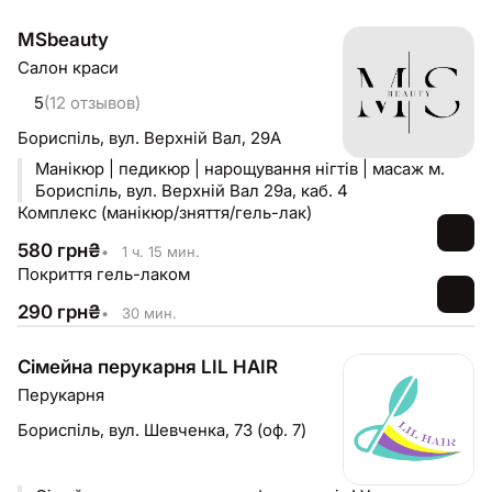
MSbeauty
Салон краси
5
(12 отзывов)
Бориспіль,
вул. Верхній Вал, 29А
Манікюр | педикюр | нарощування нігтів | масаж м.
Бориспіль, вул. Верхній Вал 29а, каб. 4
Комплекс (манікюр/зняття/гель-лак)
580
грн
₴
•
1 ч. 15 мин.
Покриття гель-лаком
290
грн
₴
•
30 мин.
Сімейна перукарня LIL HAIR
Перукарня
Бориспіль,
вул. Шевченка, 73 (оф. 7)