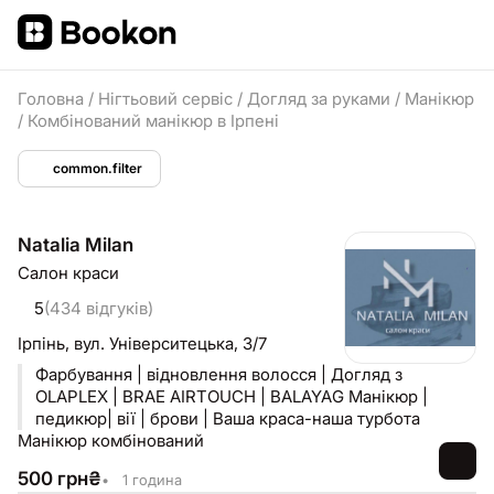
Головна
/
Нігтьовий сервіс
/
Догляд за руками
/
Манікюр
/
Комбінований манікюр в Ірпені
common.filter
Natalia Milan
Салон краси
5
(434 відгуків)
Ірпінь,
вул. Університецька, 3/7
Фарбування | відновлення волосся | Догляд з
OLAPLEX | BRAE AIRTOUCH | BALAYAG Манікюр |
педикюр| вії | брови | Ваша краса-наша турбота
Манікюр комбінований
500
грн
₴
•
1 година