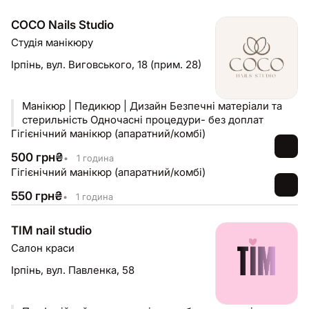
COCO Nails Studio
Студія манікюру
Ірпінь,
вул. Виговського, 18 (прим. 28)
Манікюр | Педикюр | Дизайн Безпечні матеріали та
стерильність Одночасні процедури- без доплат
Гігієнічний манікюр (апаратний/комбі)
500
грн
₴
•
1 година
Гігієнічний манікюр (апаратний/комбі)
550
грн
₴
•
1 година
TIM nail studio
Салон краси
Ірпінь,
вул. Павленка, 58