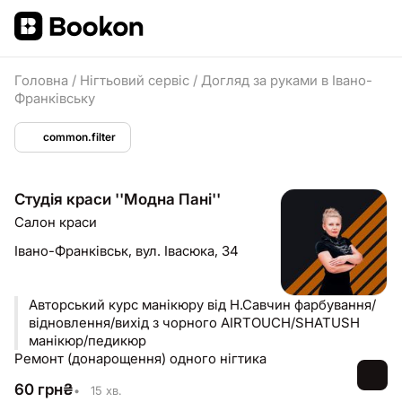
Головна
/
Нігтьовий сервіс
/
Догляд за руками в Івано-
Франківську
common.filter
Студія краси ''Модна Пані''
Салон краси
Івано-Франківськ,
вул. Івасюка, 34
Авторський курс манікюру від Н.Савчин фарбування/
відновлення/вихід з чорного AIRTOUCH/SHATUSH
манікюр/педикюр
Ремонт (донарощення) одного нігтика
60
грн
₴
•
15 хв.