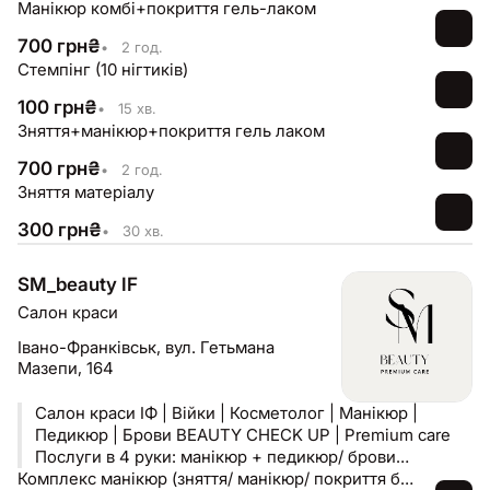
Манікюр комбі+покриття гель-лаком
700
грн
₴
•
2 год.
Стемпінг (10 нігтиків)
100
грн
₴
•
15 хв.
Зняття+манікюр+покриття гель лаком
700
грн
₴
•
2 год.
Зняття матеріалу
300
грн
₴
•
30 хв.
SM_beauty IF
Салон краси
Івано-Франківськ,
вул. Гетьмана
Мазепи, 164
Салон краси ІФ | Війки | Косметолог | Манікюр |
Педикюр | Брови BEAUTY CHECK UP | Premium care
Послуги в 4 руки: манікюр + педикюр/ брови
Педикюр + ламінування вій ІФ/ЖК Липки, вул. Мазепи,
Комплекс манікюр (зняття/ манікюр/ покриття база + гель лак (ремонт 1-2 нігтів)