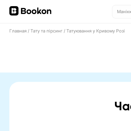
Главная
/
Тату та пірсинг
/
Татуювання у Кривому Розі
Ча