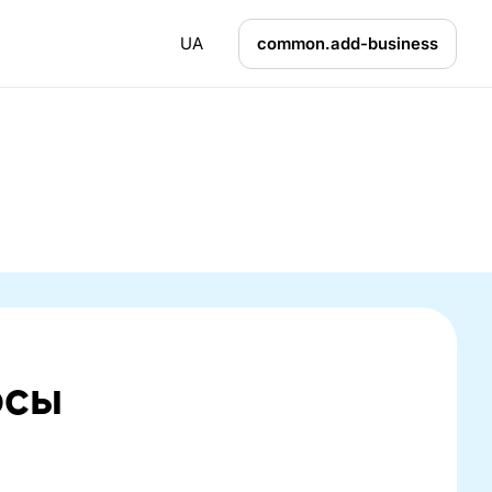
UA
common.add-business
осы