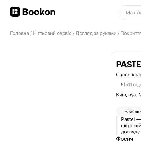
Головна
/
Нігтьовий сервіс
/
Догляд за руками
/
Покриття
PASTE
Салон кра
5
(511 від
Київ,
вул. 
Найближ
Pastel —
широкий спектр be
догляду 
лазерної епіляції. 💅 Nail service У Pastel працюють ма
Френч