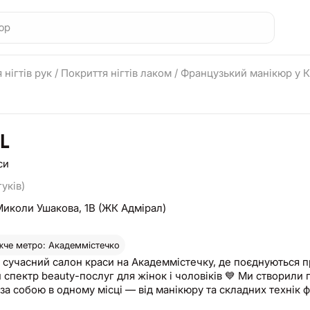
 нігтів рук
/
Покриття нігтів лаком
/
Французький манікюр у К
L
си
гуків)
Миколи Ушакова, 1В (ЖК Адмірал)
че метро: Академмістечко
 сучасний салон краси на Академмістечку, де поєднуються пр
auty-послуг для жінок і чоловіків 💙 Ми створили простір, у якому можна отримати повний комплекс
за собою в одному місці — від манікюру та складних технік ф
йстри манікюру різних рівнів, включаючи ART-майстра нігтьового