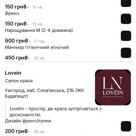
150
грн
₴
•
15 хв.
Френч
150
грн
₴
•
10 хв.
Нарощування М (2-4 довжина)
900
грн
₴
•
2 год.
Манікюр гігієнічний жіночий
450
грн
₴
•
30 хв.
Lovein
Салон краси
Ужгород,
наб. Слов‘янська, 21Б (ЖК
Будапешт)
Lovéin - простір, де краса зустрічається з
досконалістю.
Дизайн френч/лунки
200
грн
₴
•
30 хв.