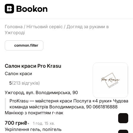
Головна
/
Нігтьовий сервіс
/
Догляд за руками в
Ужгороді
common.filter
Салон краси Pro Krasu
Салон краси
5
(213 відгуків)
Ужгород,
вул. Володимирська, 90
ProKrasu — майстерня краси Послуга «4 руки» Чудова
команда майстрів Володимирська, 90 0661816888
Манікюр з покриттям г-лак
700
грн
₴
•
1 год. 15 хв.
Укріплення гель, полігель