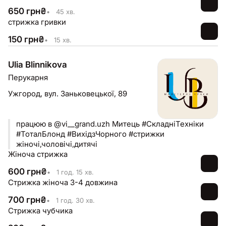
650
грн
₴
•
45 хв.
стрижка гривки
150
грн
₴
•
15 хв.
Ulia Blinnikova
Перукарня
Ужгород,
вул. Заньковецької, 89
працюю в @vi__grand.uzh Митець #СкладніТехніки
#ТоталБлонд #ВихідзЧорного #стрижки
жіночі,чоловічі,дитячі
Жіноча стрижка
600
грн
₴
•
1 год. 15 хв.
Стрижка жіноча 3-4 довжина
700
грн
₴
•
1 год. 30 хв.
Стрижка чубчика