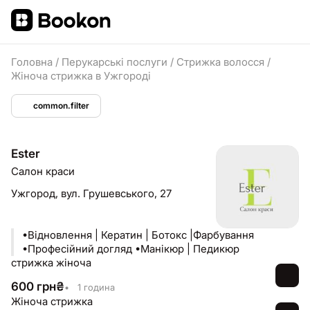
Головна
/
Перукарські послуги
/
Стрижка волосся
/
Жіноча стрижка в Ужгороді
common.filter
Ester
Салон краси
Ужгород,
вул. Грушевського, 27
•Відновлення | Кератин | Ботокс |Фарбування
•Професійний догляд •Манікюр | Педикюр
стрижка жіноча
600
грн
₴
•
1 година
Жіноча стрижка