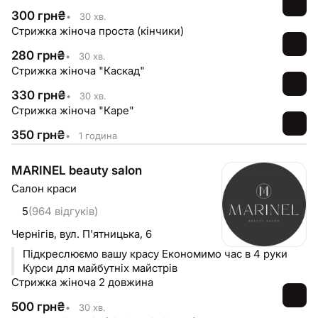
300
грн
₴
•
30 хв.
Стрижка жіноча проста (кінчики)
280
грн
₴
•
30 хв.
Стрижка жіноча "Каскад"
330
грн
₴
•
30 хв.
Стрижка жіноча "Каре"
350
грн
₴
•
1 година
MARINEL beauty salon
Салон краси
5
(964 відгуків)
Чернігів,
вул. П'ятницька, 6
Підкреслюємо вашу красу Економимо час в 4 руки
Курси для майбутніх майстрів
Стрижка жіноча 2 довжина
500
грн
₴
•
30 хв.