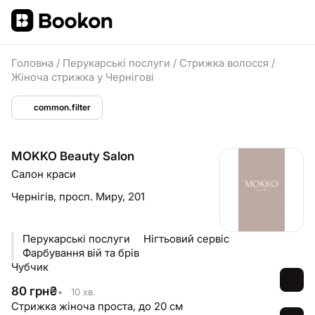
Головна
/
Перукарські послуги
/
Стрижка волосся
/
Жіноча стрижка у Чернігові
common.filter
MOKKO Beauty Salon
Салон краси
Чернігів,
просп. Миру, 201
Перукарські послуги ⠀ Нігтьовий сервіс ⠀
Фарбування вій та брів
Чубчик
80
грн
₴
•
10 хв.
Стрижка жіноча проста, до 20 см