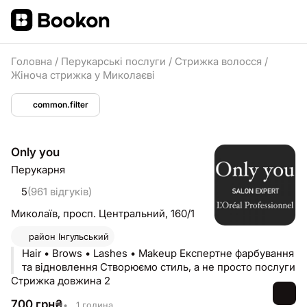
Головна
/
Перукарські послуги
/
Стрижка волосся
/
Жіноча стрижка у Миколаєві
common.filter
Only you
Перукарня
5
(961 відгуків)
Миколаїв,
просп. Центральний, 160/1
район
Інгульський
Hair • Brows • Lashes • Makeup Експертне фарбування
та відновлення Створюємо стиль, а не просто послуги
Стрижка довжина 2
700
грн
₴
•
1 година