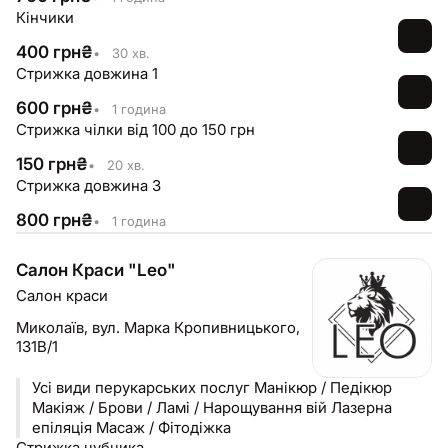
Кінчики
400
грн
₴
•
30 хв.
Стрижка довжина 1
600
грн
₴
•
1 година
Стрижка чілки від 100 до 150 грн
150
грн
₴
•
20 хв.
Стрижка довжина 3
800
грн
₴
•
1 година
Салон Краси "Leo"
Салон краси
Миколаїв,
вул. Марка Кропивницького,
131В/1
Усі види перукарських послуг Манікюр / Педікюр
Макіяж / Брови / Ламі / Нарощування вій Лазерна
епіляція Масаж / Фітодіжка
Стрижка чубчика