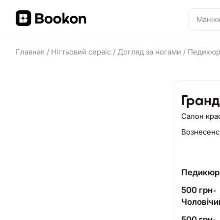
Главная
/
Нігтьовий сервіс
/
Догляд за ногами
/
Педикюр
Гранд
Салон кра
Вознесенс
Педикюр 
500
грн
•
Чоловічи
500
грн
•