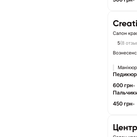
Creat
Салон кра
5
(8 отзы
Вознесенс
Манікюр
Педикюр
600
грн
•
Пальчик
450
грн
•
Центр