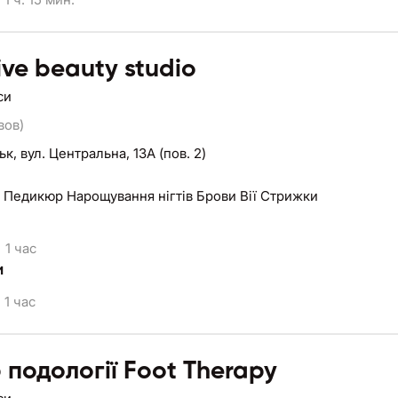
ive beauty studio
си
вов)
ьк,
вул. Центральна, 13А (пов. 2)
 Педикюр Нарощування нігтів Брови Вії Стрижки
1 час
и
1 час
 подології Foot Therapy