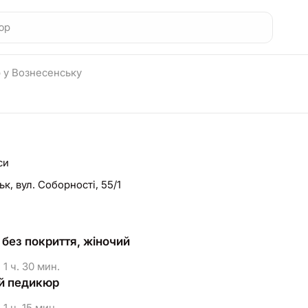
 у Вознесенську
си
ьк,
вул. Соборності, 55/1
без покриття, жіночий
1 ч. 30 мин.
й педикюр
1 ч. 15 мин.