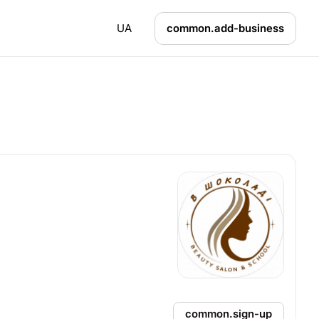
UA
common.add-business
common.sign-up