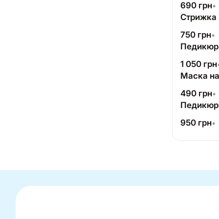
690
грн
•
Стрижка 
750
грн
•
Педикюр 
1 050
грн
Маска на
490
грн
•
Педикюр г
950
грн
•