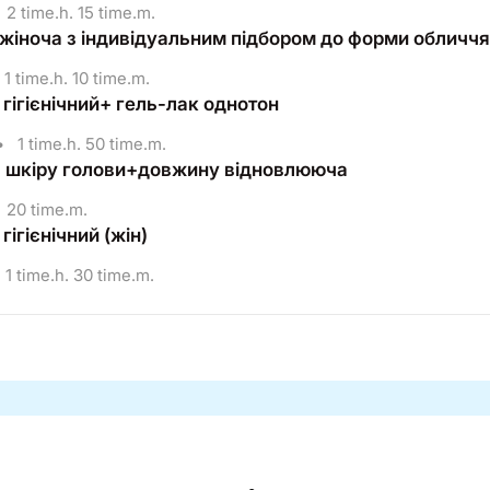
2 time.h. 15 time.m.
жіноча з індивідуальним підбором до форми обличчя
1 time.h. 10 time.m.
гігієнічний+ гель-лак однотон
•
1 time.h. 50 time.m.
 шкіру голови+довжину відновлююча
20 time.m.
ігієнічний (жін)
1 time.h. 30 time.m.