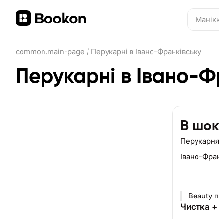
common.main-page
/
Перукарні в Івано-Франківську
Перукарні в Івано-Ф
В шок
Перукарня
Івано-Фра
Beauty п
Чистка +