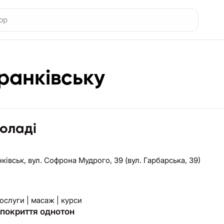
ранківську
оладі
нківськ,
вул. Софрона Мудрого, 39 (вул. Гарбарська, 39)
ослуги | масаж | курси
 покриття однотон