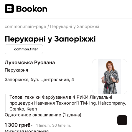
common.main-page
/
Перукарні у Запоріжжі
Перукарні у Запоріжжі
common.filter
Лукомська Руслана
Перукарня
Запоріжжя,
бул. Центральний, 4
Топові техніки Фарбування в 4 РУКИ Лікувальні
процедури Навчання Технології TM: Ing, Haircompany,
C:enko, Keen
Однотонное окрашивание (1 длина)
1 300
грн
₴
•
1 time.h. 30 time.m.
Мужская модельная