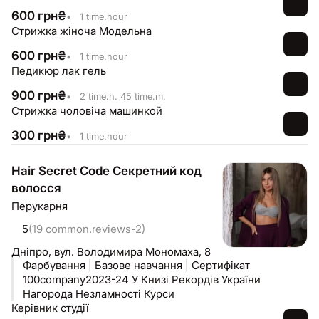
600
грн
₴
•
1 time.hour
Стрижка жіноча Модельна
600
грн
₴
•
1 time.hour
Педикюр лак гель
900
грн
₴
•
2 time.h. 45 time.m.
Стрижка чоловіча машинкой
300
грн
₴
•
1 time.hour
Hair Secret Code Секретний код
волосся
Перукарня
5
(19 common.reviews-2)
Дніпро,
вул. Володимира Мономаха, 8
Фарбування | Базове навчання | Сертифікат
100company2023-24 У Книзі Рекордів України
Нагорода Незламності Курси
Керівник студії