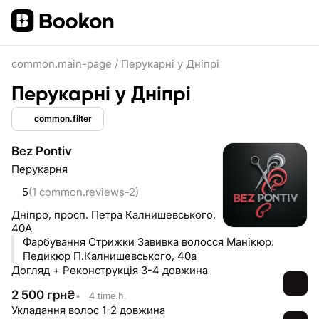
common.main-page
/
Перукарні у Дніпрі
Перукарні у Дніпрі
common.filter
Bez Pontiv
Перукарня
5
(1 common.reviews-2)
Дніпро,
просп. Петра Калнишевського,
40А
Фарбування Стрижки Завивка волосся Манікюр.
Педикюр П.Калнишевського, 40а
Догляд + Реконструкція 3-4 довжина
2 500
грн
₴
•
4 time.h.
Укладання волос 1-2 довжина