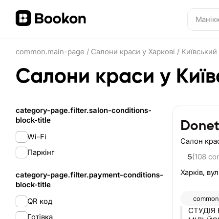
common.main-page
/
Салони краси у Харкові
/
Київський
Салони краси у Київ
category-page.filter.salon-conditions-
block-title
Donet
Wi-Fi
Салон кра
Паркінг
5
(108 c
Харків,
вул
category-page.filter.payment-conditions-
block-title
common.
QR код
СТУДІЯ 
Готівка