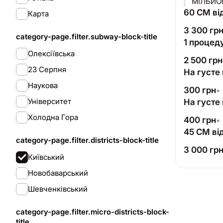
МІЛЬЙОН
60 CM ві
Карта
3 300
гр
category-page.filter.subway-block-title
1 процед
Олексіївська
2 500
грн
23 Серпня
На густе 
Наукова
300
грн
•
Університет
На густе 
Холодна Гора
400
грн
•
45 CM ві
category-page.filter.districts-block-title
3 000
гр
Київський
Новобаварський
Шевченківський
category-page.filter.micro-districts-block-
title