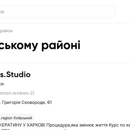
 район
ському районі
s.Studio
си
ommon.reviews-2)
. Григорія Сковороди, 61
region
Київський
КЕРАТИНУ У ХАРКОВІ Процедура,яка змінює життя Курс по к