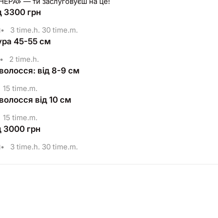
ЕРА» — ти заслуговуєш на це!
д 3300 грн
н
•
3 time.h. 30 time.m.
ура 45-55 см
•
2 time.h.
волосся: від 8-9 см
15 time.m.
волосся від 10 см
15 time.m.
д 3000 грн
н
•
3 time.h. 30 time.m.