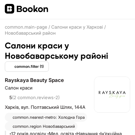
common.main-page
/
Салони краси у Харкові
/
Новобаварський район
Салони краси у
Новобаварському районі
common.filter
(1)
Rayskaya Beauty Space
Салон краси
5
(2 common.reviews-2)
Харків,
вул. Полтавський Шлях, 144А
common.nearest-metro: Холодна Гора
common.region
Новобаварський
▫️12 років досвіду ▫️Мед. освіта ▫️Навчання ▫️Інʼєкційна