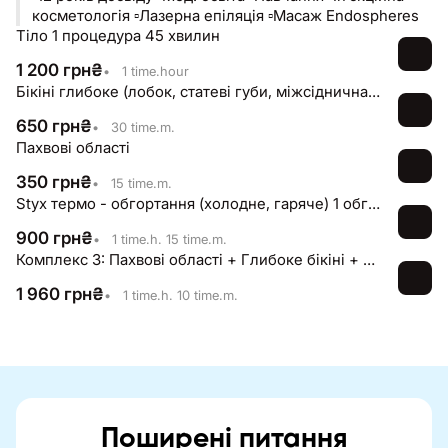
косметологія ▫️Лазерна епіляція ▫️Масаж Endospheres
Тіло 1 процедура 45 хвилин
1 200
грн
₴
•
1 time.hour
Бікіні глибоке (лобок, статеві губи, міжсіднична складка, лінія білизни)
650
грн
₴
•
30 time.m.
Пахвові області
350
грн
₴
•
15 time.m.
Styx термо - обгортання (холодне, гаряче) 1 обгортання
900
грн
₴
•
1 time.h. 15 time.m.
Комплекс 3: Пахвові області + Глибоке бікіні + Ноги повністю
1 960
грн
₴
•
1 time.h. 10 time.m.
Поширені питання