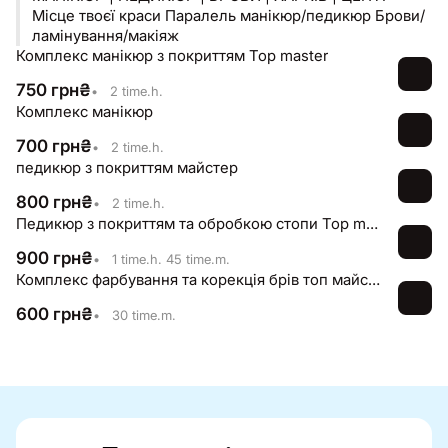
Місце твоєї краси Паралель манікюр/педикюр Брови/
ламінування/макіяж
Комплекс манікюр з покриттям Top master
750
грн
₴
•
2 time.h.
Комплекс манікюр
700
грн
₴
•
2 time.h.
педикюр з покриттям майстер
800
грн
₴
•
2 time.h.
Педикюр з покриттям та обробкою стопи Top master
900
грн
₴
•
1 time.h. 45 time.m.
Комплекс фарбування та корекція брів топ майстер
600
грн
₴
•
30 time.m.