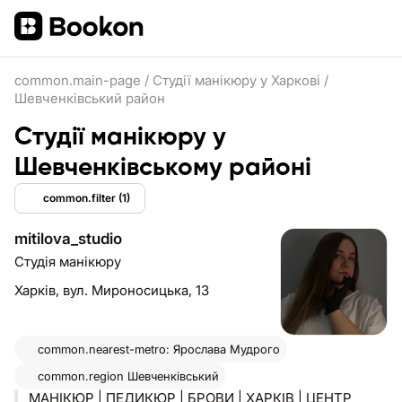
common.main-page
/
Студії манікюру у Харкові
/
Шевченківський район
Студії манікюру у
Шевченківському районі
common.filter
(1)
mitilova_studio
Студія манікюру
Харків,
вул. Мироносицька, 13
common.nearest-metro: Ярослава Мудрого
common.region
Шевченківський
МАНІКЮР | ПЕДИКЮР | БРОВИ | ХАРКІВ | ЦЕНТР