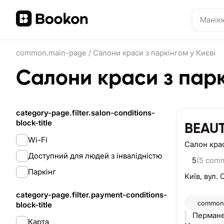
common.main-page
/
Салони краси з паркінгом у Києві
Салони краси з парк
category-page.filter.salon-conditions-
block-title
BEAU
Wi-Fi
Салон кра
Доступний для людей з інвалідністю
5
(5 com
Паркінг
Київ,
вул. 
category-page.filter.payment-conditions-
common.
block-title
Пермане
Карта