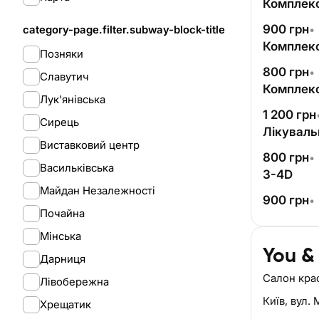
Комплекс
900
грн
category-page.filter.subway-block-title
•
Комплекс
Позняки
800
грн
•
Славутич
Комплекс
Лук'янівська
1 200
грн
Сирець
Лікуваль
Виставковий центр
800
грн
•
Васильківська
3-4D
Майдан Незалежності
900
грн
•
Почайна
Мінська
You &
Дарниця
Салон кра
Лівобережна
Київ,
вул. 
Хрещатик