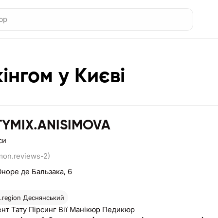
інгом у Києві
TYMIX.ANISIMOVA
си
mon.reviews-2)
Оноре де Бальзака, 6
region
Деснянський
нт Тату Пірсинг Вії Манікюр Педикюр