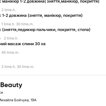
 манікюр 1-2 довжина( зняття,манікюр, покриття)
2 time.h.
 1-2 довжина (зняття, манікюр, покриття)
1 time.h. 30 time.m.
 (зняття,педикюр пальчики, покриття, стопа)
•
2 time.h.
ний масаж спини 30 хв
45 time.m.
2 time.h. 30 time.m.
 Beauty
си
Михайла Бойчука, 19А