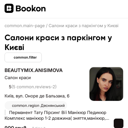
common.main-page
/
Салони краси з паркінгом у Києві
Салони краси з паркінгом у
Києві
common.filter
BEAUTYMIX.ANISIMOVA
Салон краси
5
(5 common.reviews-2)
Київ,
вул. Оноре де Бальзака, 6
common.region
Деснянський
Перманент Тату Пірсинг Вії Манікюр Педикюр
Комплекс манікюр 1-2 довжина( зняття,манікюр, покриття)