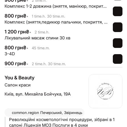
900
грн
₴
•
2 time.h.
Комплекс 1-2 довжина (зняття, манікюр, покриття)
800
грн
₴
•
1 time.h. 30 time.m.
Комплекс (зняття,педикюр пальчики, покриття, стопа)
1 200
грн
₴
•
2 time.h.
Лікувальний масаж спини 30 хв
800
грн
₴
•
45 time.m.
3-4D
900
грн
₴
•
2 time.h. 30 time.m.
You & Beauty
Салон краси
Київ,
вул. Михайла Бойчука, 19А
common.region
Печерський, Звіринець
Революційні косметологічні процедури, зібрані в 1
салоні Ліцензія МОЗ Послуги в 4 руки