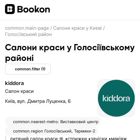
common.main-page
/
Салони краси у Києві
/
Голосіївський район
Салони краси у Голосіївському
районі
common.filter
(1)
kiddora
Салон краси
Київ,
вул. Дмитра Луценка, 6
common.nearest-metro: Виставковий центр
common.region
Голосіївський, Теремки-2
дитячий салон краси 🎀 •стрижки •зачіски •макіяж