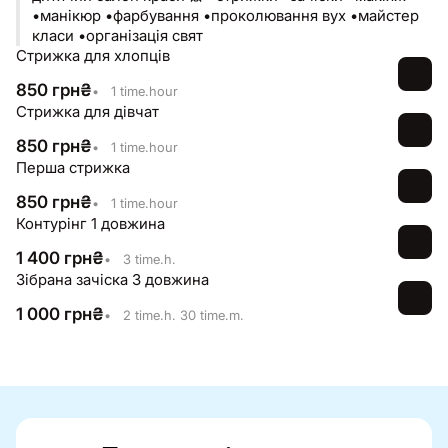
•манікюр •фарбування •проколювання вух •майстер
класи •організація свят
Стрижка для хлопців
850
грн
₴
•
1 time.hour
Стрижка для дівчат
850
грн
₴
•
1 time.hour
Перша стрижка
850
грн
₴
•
1 time.hour
Контурінг 1 довжина
1 400
грн
₴
•
3 time.h.
Зібрана зачіска 3 довжина
1 000
грн
₴
•
2 time.h. 30 time.m.