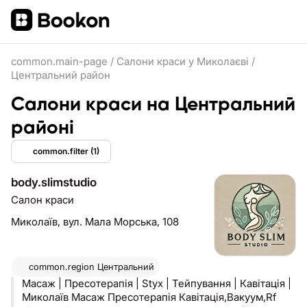
common.main-page
/
Салони краси у Миколаєві
/
Центральний район
Салони краси на Центральний
районі
common.filter
(1)
body.slimstudio
Салон краси
Миколаїв,
вул. Мала Морська, 108
common.region
Центральний
Масаж | Пресотерапія | Styx | Тейпування | Кавітація |
Миколаїв Масаж Пресотерапія Кавітація,Вакуум,Rf