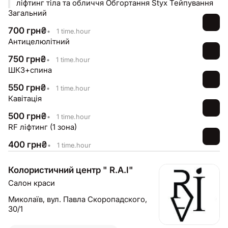
ліфтинг тіла та обличчя Обгортання Styx Тейпування
Загальний
700
грн
₴
•
1 time.hour
Антицелюлітний
750
грн
₴
•
1 time.hour
ШКЗ+спина
550
грн
₴
•
1 time.hour
Кавітація
500
грн
₴
•
1 time.hour
RF ліфтинг (1 зона)
400
грн
₴
•
1 time.hour
Колористичний центр " R.A.I"
Салон краси
Миколаїв,
вул. Павла Скоропадского,
30/1