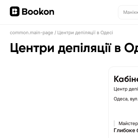
common.main-page
/
Центри депіляції в Одесі
Центри депіляції в О
Кабін
Центр депі
Одеса,
вул
Майстер 
Глибоке б