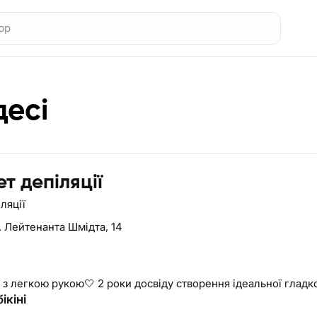
десі
ет депіляції
ляції
. Лейтенанта Шмідта, 14
з легкою рукою🤍 2 роки досвіду створення ідеальної гладко
ікіні