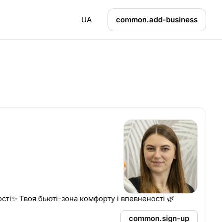
UA
common.add-business
сті✨ Твоя бьюті-зона комфорту і впевненості 🌿
common.sign-up