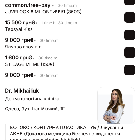
Aesthetics
common.free-pay
•
30 time.m.
JUVELOOK 8 ML ОБЛИЧЧЯ (350Є)
15 500
грн
₴
•
1 time.h. 30 time.m.
Teosyal Kiss
9 000
грн
₴
•
30 time.m.
Ялупро глоу піл
1 600
грн
₴
•
30 time.m.
STILAGE M 1ML (150€)
9 000
грн
₴
•
30 time.m.
Dr. Mikhailiuk
Дерматологічна клініка
Одеса,
бул. Італійський, 1Г
БОТОКС / КОНТУРНА ПЛАСТИКА ГУБ / Лікування
АКНЕ /Доказова медицина Безпечне видалення
родимок posts stories highlights