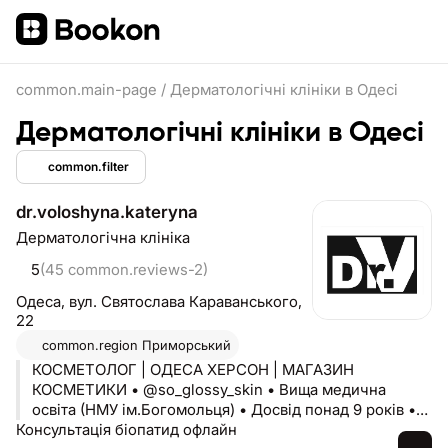
common.main-page
/
Дерматологічні клініки в Одесі
Дерматологічні клініки в Одесі
common.filter
dr.voloshyna.kateryna
Дерматологічна клініка
5
(45 common.reviews-2)
Одеса,
вул. Святослава Караванського,
22
common.region
Приморський
КОСМЕТОЛОГ | ОДЕСА ХЕРСОН | МАГАЗИН
КОСМЕТИКИ • @so_glossy_skin • Вища медична
освіта (НМУ ім.Богомольця) • Досвід понад 9 років •
Консультація біопатид офлайн
Сертифікований тренер в Academy of Advanced