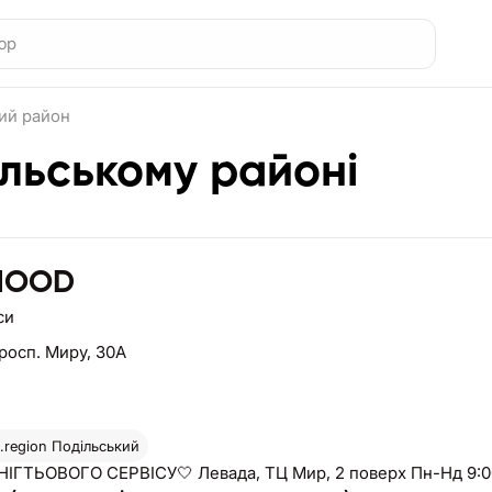
ий район
льському районі
MOOD
си
росп. Миру, 30А
region
Подільський
ІГТЬОВОГО СЕРВІСУ🤍 Левада, ТЦ Мир, 2 поверх Пн-Нд 9:00-1