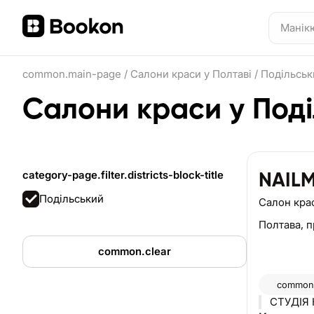
common.main-page
/
Салони краси у Полтаві
/
Подільськ
Салони краси у Поді
category-page.filter.districts-block-title
NAIL
Подільський
Салон кра
Полтава,
п
common.clear
common.
СТУДІЯ Н