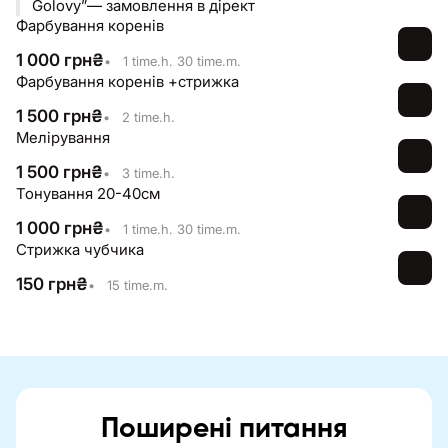
Golovy”— замовлення в дірект
Фарбування коренів
1 000
грн
₴
•
1 time.h. 30 time.m.
Фарбування коренів +стрижка
1 500
грн
₴
•
2 time.h.
Мелірування
1 500
грн
₴
•
3 time.h.
Тонування 20-40см
1 000
грн
₴
•
1 time.h. 30 time.m.
Стрижка чубчика
150
грн
₴
•
15 time.m.
Поширені питання