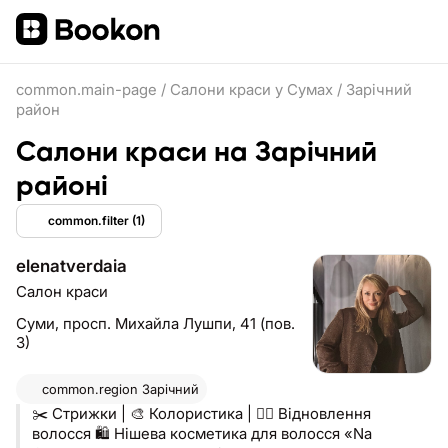
common.main-page
/
Салони краси у Сумах
/
Зарічний
район
Салони краси на Зарічний
районі
common.filter
(1)
elenatverdaia
Салон краси
Суми,
просп. Михайла Лушпи, 41 (пов.
3)
common.region
Зарічний
✂️ Стрижки | 🎨 Колористика | 💆‍♀️ Відновлення
волосся 🛍 Нішева косметика для волосся «Na