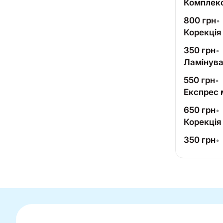
Комплек
800
грн
•
Корекція
350
грн
•
Ламінува
550
грн
•
Експрес 
650
грн
•
Корекція
350
грн
•