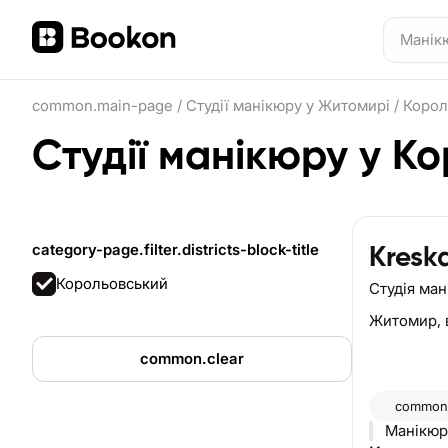
common.main-page
/
Студії манікюру у Житомирі
/
Корол
Студії манікюру у К
category-page.filter.districts-block-title
Kresk
Корольовський
Студія ма
Житомир,
common.clear
common.
Манікюр 