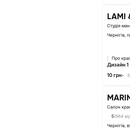
LAMI 
Студія ма
Чернігів,
п
Дизайн 1 
10
грн
•
5
MARIN
Салон кра
5
(964 ві
Чернігів,
в