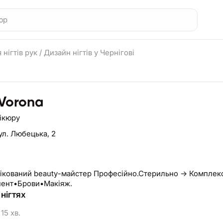
 нігтів рук
/
Дизайн нігтів у Чернігові
 Vorona
нікюру
ул. Любецька, 2
ікований beauty-майстер Професійно.Стерильно → Комплекс
ент•Брови•Макіяж.
нігтях
15 хв.