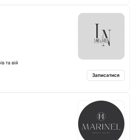
амінування брів та вій
Записатися