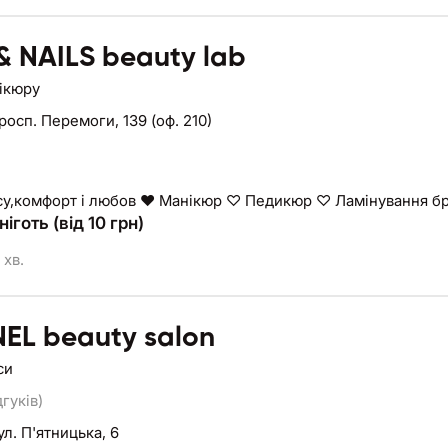
& NAILS beauty lab
нікюру
росп. Перемоги, 139 (оф. 210)
Про красу,комфорт і любов ❤️ Манікюр ♡ Педикюр ♡ Л
ніготь (від 10 грн)
 хв.
EL beauty salon
си
дгуків)
ул. П'ятницька, 6