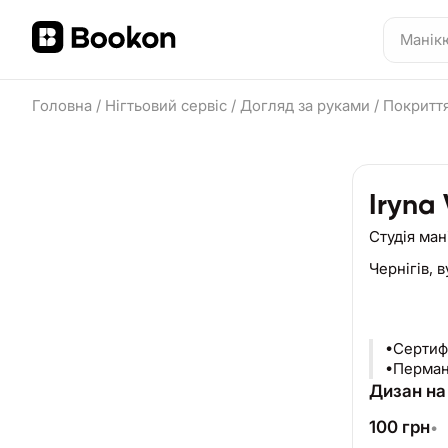
Головна
/
Нігтьовий сервіс
/
Догляд за руками
/
Покриття
Iryna
Студія ма
Чернігів,
в
•Сертиф
•Перман
Дизан на 
100
грн
•