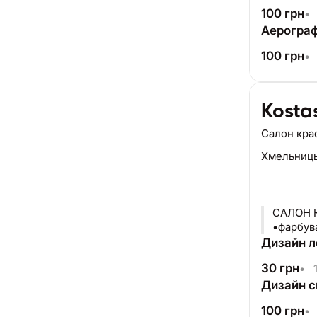
100
грн
•
Аерограф
100
грн
•
Kosta
Салон кра
Хмельниц
САЛОН 
•фарбува
Дизайн л
30
грн
•
1
Дизайн с
100
грн
•