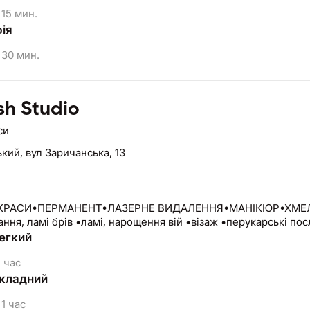
15 мин.
ія
30 мин.
sh Studio
си
ький,
вул Заричанська, 13
КРАСИ•ПЕРМАНЕНТ•ЛАЗЕРНЕ ВИДАЛЕННЯ•МАНІКЮР•ХМЕЛЬН
ння, ламі брів •ламі, нарощення вій •візаж •перукарські по
егкий
 час
кладний
1 час