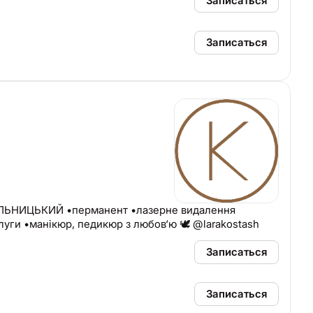
Записаться
Записаться
ИЦЬКИЙ •перманент •лазерне видалення
слуги •манікюр, педикюр з любов‘ю 🕊 @larakostash
Записаться
Записаться