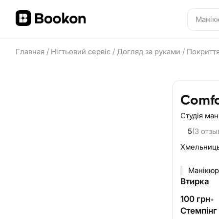
Главная
/
Нігтьовий сервіс
/
Догляд за руками
/
Покриття
Comfo
Студія ма
5
(3 отзы
Хмельниц
Манікюр 
Втирка
100
грн
•
Стемпінг