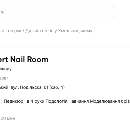
 нігтів рук
/
Дизайн нігтів у Хмельницькому
rt Nail Room
нікюру
вов)
ький,
вул. Подільска, 61 (каб. 4)
| Педикюр | в 4 руки Подологія Навчання Моделювання брів 
20 мин.