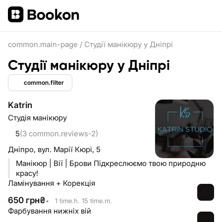
common.main-page
/
Студії манікюру у Дніпрі
Студії манікюру у Дніпрі
common.filter
Katrin
Студія манікюру
5
(3 common.reviews-2)
Дніпро,
вул. Марії Кюрі, 5
Манікюр | Вії | Брови Підкреслюємо твою природню
красу!
Ламінування + Корекція
650
грн
₴
•
1 time.h. 15 time.m.
Фарбування нижніх вій