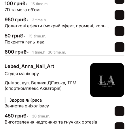
100
грн
₴
•
15 time.m.
7D та мега обʼєм
950
грн
₴
•
3 time.h.
Додаткові ефекти (мокрий ефект, промені, кольорові вставки)
50
грн
₴
•
15 time.m.
Покриття гель-лак
600
грн
₴
•
1 time.h. 30 time.m.
Lebed_Anna_Nail_Art
Студія манікюру
Дніпро,
вул. Велика Діївська, 111М
(спорткомплекс Акваторія)
Здоров'я/Краса
Зачистка оніхолізису
450
грн
₴
•
30 time.m.
Виготовлення надтонких та гнучких ортезів