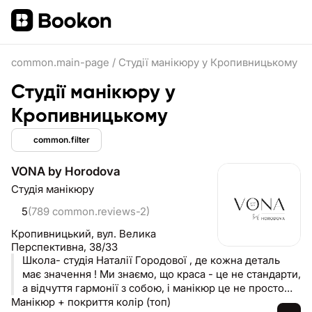
common.main-page
/
Студії манікюру у Кропивницькому
Студії манікюру у
Кропивницькому
common.filter
VONA by Horodova
Студія манікюру
5
(789 common.reviews-2)
Кропивницький,
вул. Велика
Перспективна, 38/33
Школа- студія Наталії Городової , де кожна деталь
має значення ! Ми знаємо, що краса - це не стандарти,
а відчуття гармонії з собою, і манікюр це не просто
Манікюр + покриття колір (топ)
послуга - це твій найбажаніший ритуал! ВОНА - студія