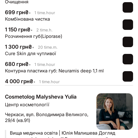
Очищення
знають все про профілактику старіння
699
грн
₴
•
1 time.hour
Комбінована чистка
1 150
грн
₴
•
2 time.h.
Розчинення губ(Liporase)
1 300
грн
₴
•
20 time.m.
Cure Skin для чутливої
680
грн
₴
•
1 time.hour
Контурна пластика губ: Neuramis deep 1,1 ml
4 000
грн
₴
•
1 time.hour
Cosmetolog Malysheva Yulia
Центр косметології
Черкаси,
вул. Володимира Великого,
29/4 (кв.91)
Вища медична освіта | Юлія Малишева Догляд