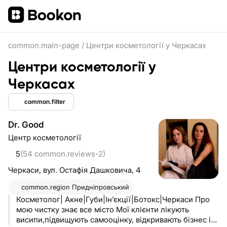
common.main-page
/
Центри косметології у Черкасах
Центри косметології у
Черкасах
common.filter
Dr. Good
Центр косметології
5
(54 common.reviews-2)
Черкаси,
вул. Остафія Дашковича, 4
common.region
Придніпровський
Косметолог| Акне|Губи|Інʼєкції|Ботокс|Черкаси Про
мою чистку знає все місто Мої клієнти лікують
висипи,підвищують самооцінку, відкривають бізнес і