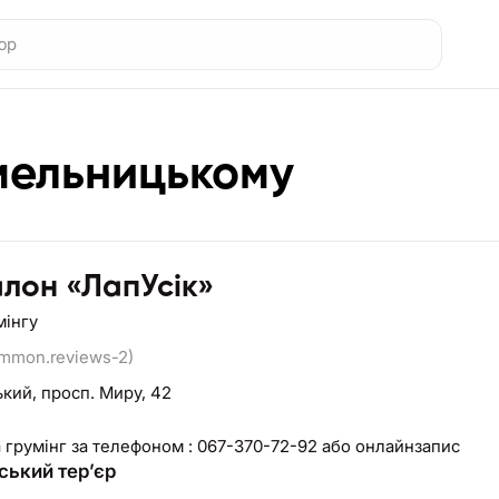
Хмельницькому
лон «ЛапУсік»
мінгу
ommon.reviews-2)
ький,
просп. Миру, 42
 грумінг за телефоном : 067-370-72-92 або онлайнзапис
ький тер’єр