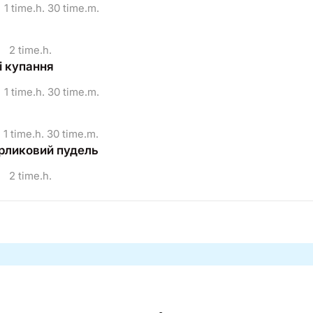
1 time.h. 30 time.m.
•
2 time.h.
і купання
1 time.h. 30 time.m.
1 time.h. 30 time.m.
арликовий пудель
•
2 time.h.