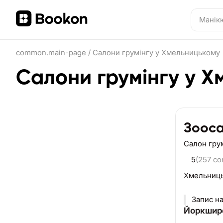
common.main-page
/
Салони грумінгу у Хмельницькому
Салони грумінгу у 
Зооса
Салон гру
5
(257 c
Хмельниц
Запис на
Йоркширс