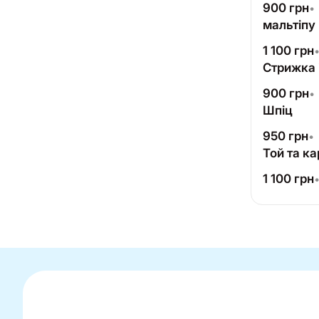
900
грн
•
мальтіпу
1 100
грн
Стрижка 
900
грн
•
Шпіц
950
грн
•
Той та к
1 100
грн