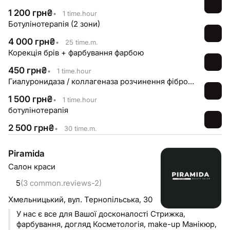
1 200
грн
₴
•
1 time.hour
Ботулінотерапія (2 зони)
4 000
грн
₴
•
25 time.m.
Корекція брів + фарбування фарбою
450
грн
₴
•
1 time.hour
Гиалуронидаза / коллагеназа розчинення фіброзу або
1 500
грн
₴
•
1 time.hour
ботулінотерапія
2 500
грн
₴
•
30 time.m.
Piramida
Салон краси
5
(3 common.reviews-2)
Хмельницький,
вул. Тернопільська, 30
У нас є все для Вашої досконалості Стрижка,
фарбування, догляд Косметологія, make-up Манікюр,