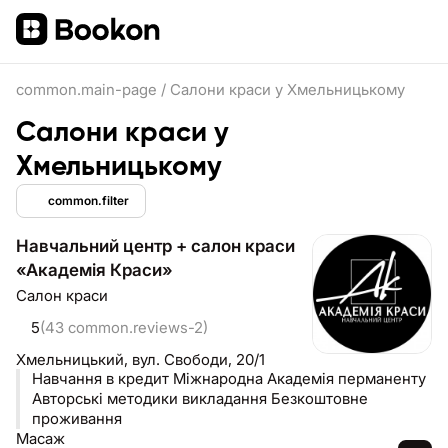
common.main-page
/
Салони краси у Хмельницькому
Салони краси у
Хмельницькому
common.filter
Навчальний центр + салон краси
«Академія Краси»
Салон краси
5
(43 common.reviews-2)
Хмельницький,
вул. Свободи, 20/1
Навчання в кредит Міжнародна Академія перманенту
Авторські методики викладання Безкоштовне
проживання
Масаж