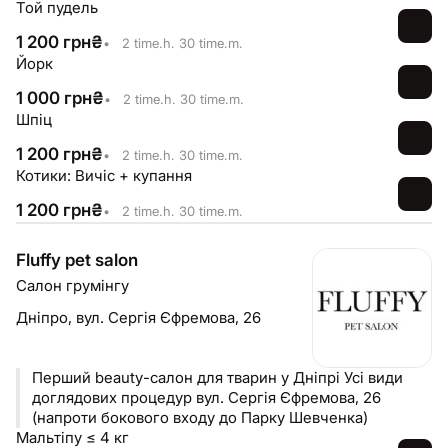
Той пудель
1 200
грн
₴
•
2 time.h. 30 time.m.
Йорк
1 000
грн
₴
•
2 time.h. 30 time.m.
Шпіц
1 200
грн
₴
•
2 time.h. 30 time.m.
Котики: Вичіс + купання
1 200
грн
₴
•
2 time.h. 30 time.m.
Fluffy pet salon
Салон грумінгу
Дніпро,
вул. Сергія Єфремова, 26
Перший beauty-салон для тварин у Дніпрі Усі види
доглядових процедур вул. Сергія Єфремова, 26
(напроти бокового входу до Парку Шевченка)
Мальтіпу ≤ 4 кг