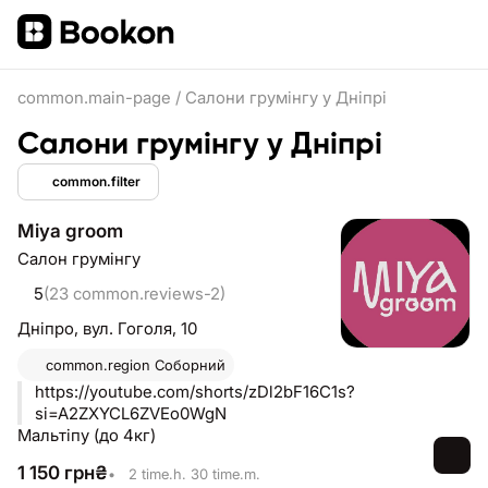
common.main-page
/
Салони грумінгу у Дніпрі
Салони грумінгу у Дніпрі
common.filter
Miya groom
Салон грумінгу
5
(23 common.reviews-2)
Дніпро,
вул. Гоголя, 10
common.region
Соборний
https://youtube.com/shorts/zDl2bF16C1s?
si=A2ZXYCL6ZVEo0WgN
Мальтіпу (до 4кг)
1 150
грн
₴
•
2 time.h. 30 time.m.